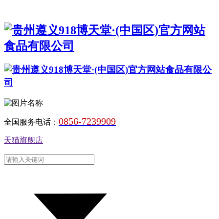
0856-7239909
全国服务电话：
天猫旗舰店