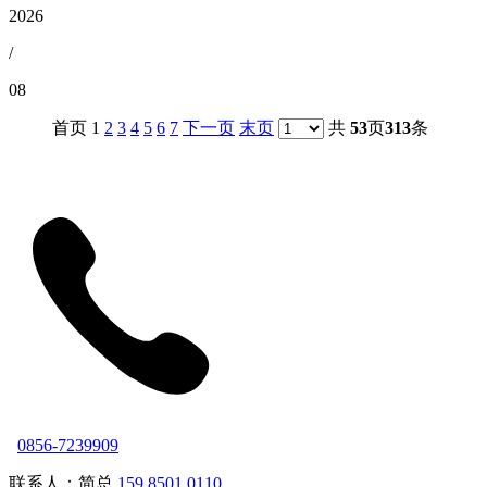
2026
/
08
首页 1
2
3
4
5
6
7
下一页
末页
共
53
页
313
条
0856-7239909
联系人：简总
159 8501 0110