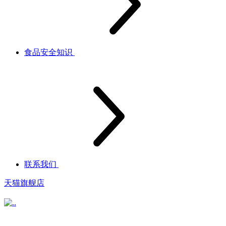
食品安全知识
联系我们
天猫旗舰店