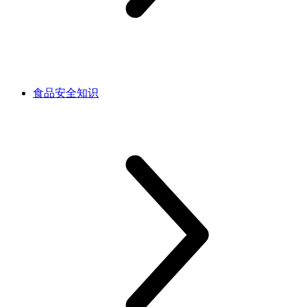
食品安全知识