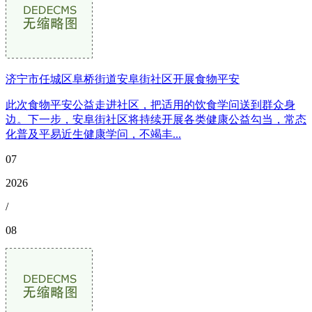
济宁市任城区阜桥街道安阜街社区开展食物平安
此次食物平安公益走进社区，把适用的饮食学问送到群众身
边。下一步，安阜街社区将持续开展各类健康公益勾当，常态
化普及平易近生健康学问，不竭丰...
07
2026
/
08