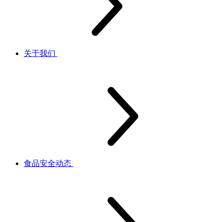
关于我们
食品安全动态