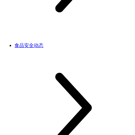
食品安全动态