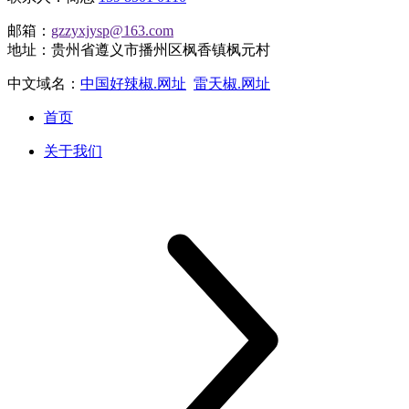
邮箱：
gzzyxjysp@163.com
地址：贵州省遵义市播州区枫香镇枫元村
中文域名：
中国好辣椒.网址
雷天椒.网址
首页
关于我们