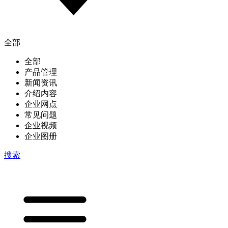
全部
全部
产品管理
新闻资讯
介绍内容
企业网点
常见问题
企业视频
企业图册
搜索