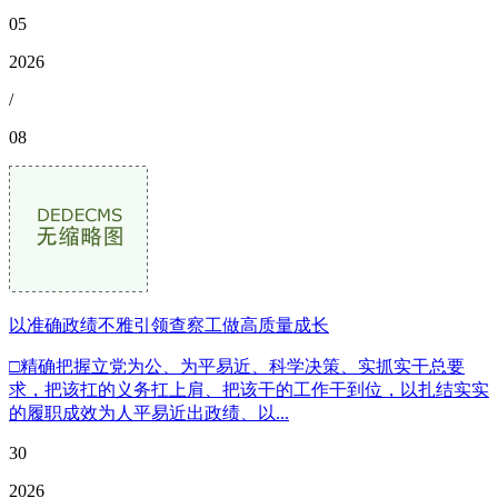
05
2026
/
08
以准确政绩不雅引领查察工做高质量成长
□精确把握立党为公、为平易近、科学决策、实抓实干总要
求，把该扛的义务扛上肩、把该干的工作干到位，以扎结实实
的履职成效为人平易近出政绩、以...
30
2026