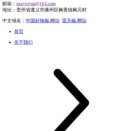
邮箱：
gzzyxjysp@163.com
地址：贵州省遵义市播州区枫香镇枫元村
中文域名：
中国好辣椒.网址
雷天椒.网址
首页
关于我们