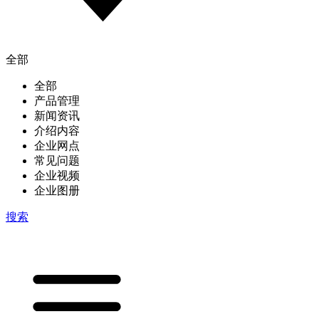
全部
全部
产品管理
新闻资讯
介绍内容
企业网点
常见问题
企业视频
企业图册
搜索