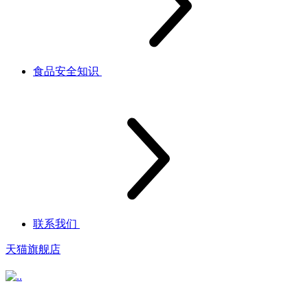
食品安全知识
联系我们
天猫旗舰店