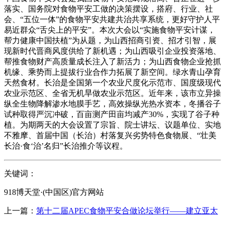
落实、国务院对食物平安工做的决策摆设，搭府、行业、社
会、“五位一体”的食物平安共建共治共享系统，更好守护人平
易近群众“舌尖上的平安”。本次大会以“实施食物平安计谋，
帮力健康中国扶植”为从题，为山西招商引资、招才引智，展
现新时代晋商风度供给了新机遇；为山西吸引企业投资落地、
帮推食物财产高质量成长注入了新活力；为山西食物企业抢抓
机缘、乘势而上提拔行业合作力拓展了新空间。绿水青山孕育
天然食材。长治是全国第一个农业尺度化示范市、国度级现代
农业示范区、全省无机旱做农业示范区。近年来，该市立异操
纵全生物降解渗水地膜手艺，高效操纵光热水资本，冬播谷子
试种取得严沉冲破，百亩测产田亩均减产30%，实现了谷子种
植。为期两天的大会设置了宗旨、院士讲坛、议题单位、实地
不雅摩、首届中国（长治）村落复兴劣势特色食物展、“壮美
长治·食‘治’名归”长治推介等议程。
关键词：
918博天堂·(中国区)官方网站
上一篇：
第十二届APEC食物平安合做论坛举行——建立亚太