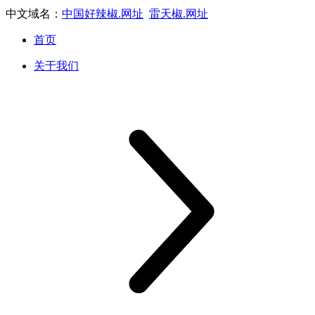
中文域名：
中国好辣椒.网址
雷天椒.网址
首页
关于我们