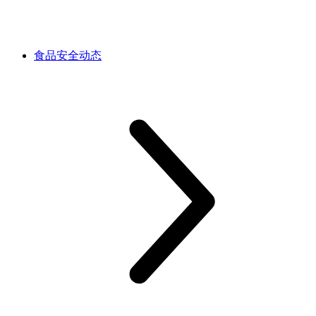
食品安全动态