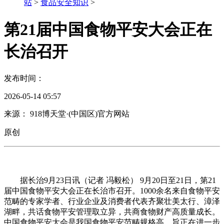
站
>
食品安全知识
>
第21届中国食物平安大会正在
长治召开
发布时间：
2026-05-14 05:57
来源： 918博天堂·(中国区)官方网站
原创
据长治9月23日讯（记者 冯毅松） 9月20日至21日，第21
届中国食物平安大会正在长治市召开。1000余名来自食物平安
范畴的专家学者、行业企业及消费者代表齐聚壮美太行、漳泽
湖畔，共话食物平安管理取立异，共商食物财产高质量成长。
中国食物平安大会是我国食物平安范畴规格高、旨正在进一步