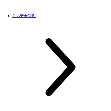
食品安全知识