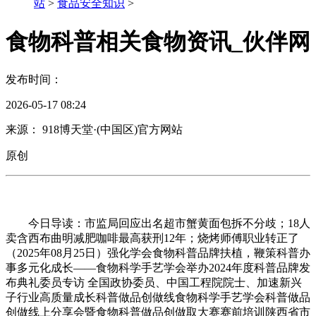
站
>
食品安全知识
>
食物科普相关食物资讯_伙伴网
发布时间：
2026-05-17 08:24
来源： 918博天堂·(中国区)官方网站
原创
今日导读：市监局回应出名超市蟹黄面包拆不分歧；18人
卖含西布曲明减肥咖啡最高获刑12年；烧烤师傅职业转正了
（2025年08月25日）强化学会食物科普品牌扶植，鞭策科普办
事多元化成长——食物科学手艺学会举办2024年度科普品牌发
布典礼委员专访 全国政协委员、中国工程院院士、加速新兴
子行业高质量成长科普做品创做线食物科学手艺学会科普做品
创做线上分享会暨食物科普做品创做取大赛赛前培训陕西省市