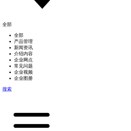
全部
全部
产品管理
新闻资讯
介绍内容
企业网点
常见问题
企业视频
企业图册
搜索