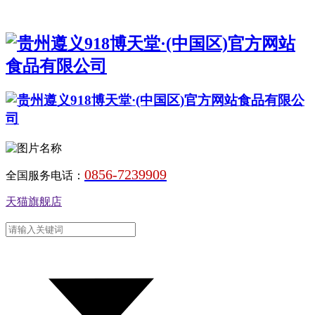
0856-7239909
全国服务电话：
天猫旗舰店