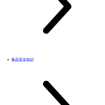
食品安全知识