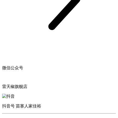
微信公众号
雷天椒旗舰店
抖音号 苗寨人家佳裕