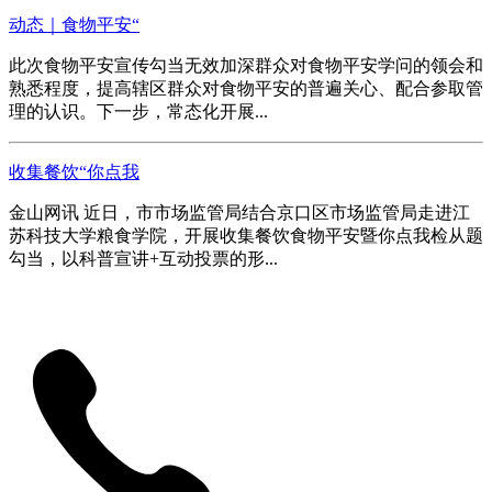
动态｜食物平安“
此次食物平安宣传勾当无效加深群众对食物平安学问的领会和
熟悉程度，提高辖区群众对食物平安的普遍关心、配合参取管
理的认识。下一步，常态化开展...
收集餐饮“你点我
金山网讯 近日，市市场监管局结合京口区市场监管局走进江
苏科技大学粮食学院，开展收集餐饮食物平安暨你点我检从题
勾当，以科普宣讲+互动投票的形...