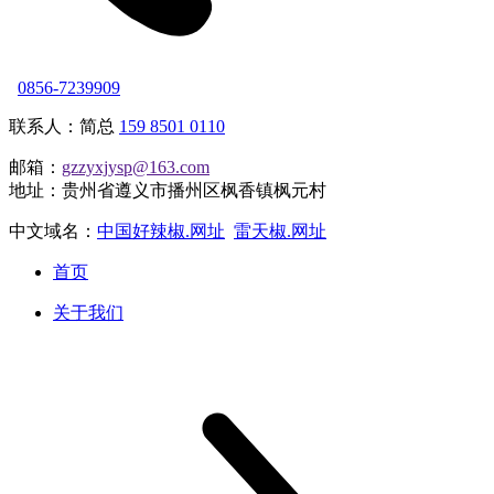
0856-7239909
联系人：简总
159 8501 0110
邮箱：
gzzyxjysp@163.com
地址：贵州省遵义市播州区枫香镇枫元村
中文域名：
中国好辣椒.网址
雷天椒.网址
首页
关于我们