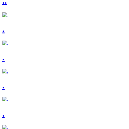
..
.
.
.
.