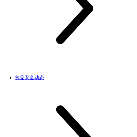
食品安全动态