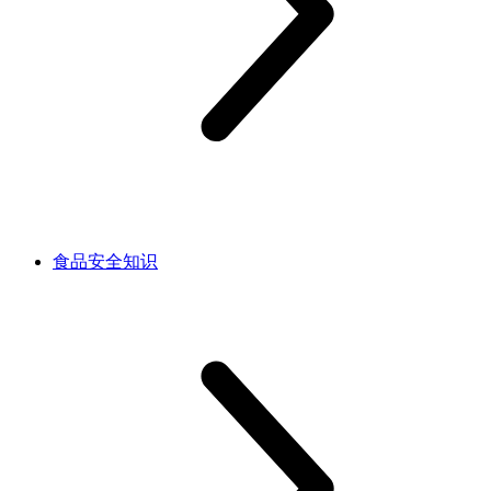
食品安全知识