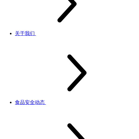
关于我们
食品安全动态