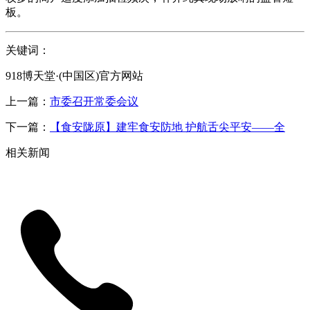
板。
关键词：
918博天堂·(中国区)官方网站
上一篇：
市委召开常委会议
下一篇：
【食安陇原】建牢食安防地 护航舌尖平安——全
相关新闻