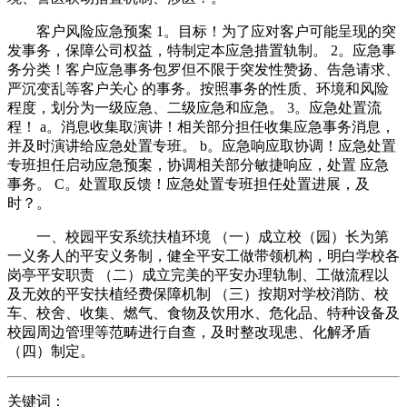
客户风险应急预案 1。目标！为了应对客户可能呈现的突
发事务，保障公司权益，特制定本应急措置轨制。 2。应急事
务分类！客户应急事务包罗但不限于突发性赞扬、告急请求、
严沉变乱等客户关心 的事务。按照事务的性质、环境和风险
程度，划分为一级应急、二级应急和应急。 3。应急处置流
程！ a。消息收集取演讲！相关部分担任收集应急事务消息，
并及时演讲给应急处置专班。 b。应急响应取协调！应急处置
专班担任启动应急预案，协调相关部分敏捷响应，处置 应急
事务。 C。处置取反馈！应急处置专班担任处置进展，及
时？。
一、校园平安系统扶植环境 （一）成立校（园）长为第
一义务人的平安义务制，健全平安工做带领机构，明白学校各
岗亭平安职责 （二）成立完美的平安办理轨制、工做流程以
及无效的平安扶植经费保障机制 （三）按期对学校消防、校
车、校舍、收集、燃气、食物及饮用水、危化品、特种设备及
校园周边管理等范畴进行自查，及时整改现患、化解矛盾
（四）制定。
关键词：