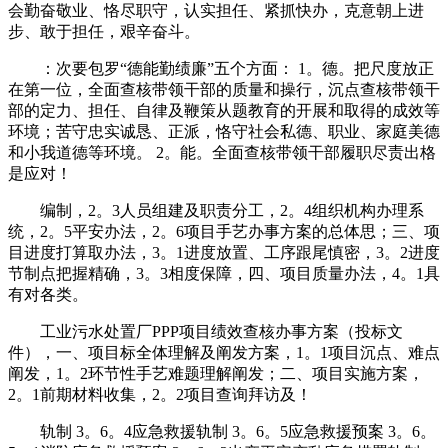
会勤奋敬业、恪尽职守，认实担任、紧抓快办，克意朝上进
步、敢于担任，艰辛奋斗。
：次要包罗“德能勤绩廉”五个方面： 1。德。把尺度放正
在第一位，全面查核带领干部的质量和操行，沉点查核带领干
部的定力、担任、自律及鞭策从题教育的开展和取得的成效等
环境；苦守忠实诚恳、正派，恪守社会私德、职业、家庭美德
和小我道德等环境。 2。能。全面查核带领干部履职尽责出格
是应对！
编制，2。3人员组建及职责分工，2。4组织机构办理系
统，2。5平安办法，2。6项目手艺办事方案的总体思；三、项
目进度打算取办法，3。1进度放置、工序跟尾慎密，3。2进度
节制点把握精确，3。3相度保障，四、项目质量办法，4。1具
有对各类。
工业污水处置厂PPP项目绩效查核办事方案（投标文
件），一、项目标全体理解及阐发方案，1。1项目沉点、难点
阐发，1。2环节性手艺难题理解阐发；二、项目实施方案，
2。1前期材料收集，2。2项目查询拜访及！
轨制 3。6。4应急救援轨制 3。6。5应急救援预案 3。6。