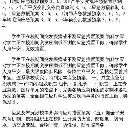
5。1消防应急救援预案 3。6。2出产平安变乱应急措置轨制
3。6。3出产平安变乱义务倒查轨制 3。6。4应急救援轨制 3。
6。5应急救援预案 3。6。5。1消防应急救援预案 3。6。5。2
车辆毛病应急预案 3。6。5。3车辆变乱救援预案 3。6。5。
4。
学生正在校期间突发疾病或不测应急措置预案 为科学应
对学生正在校期间突发疾病或不测的应急措置工做，确保学生
人身平安，无效措置。
学生正在校期间突发疾病或不测应急措置预案 为科学应
对学生正在校期间突发疾病或不测的应急措置工做，确保学生
人身平安，最大限度降低风险，保障生命平安，妥帖处置善后
事宜。连系学校现实，特制定本应急预案。 一、成立应急组
织机构 (一)带领小组及职责 组长： 副组长： ： 职责：正在专
业急救、医疗单元的指点下，完美各项应急预案的定制和各项
办法的落实，全面担任应对学生突发疾病事务的措置工做，确
保发觉。
应急及严沉涉校事务舆情应对措置预案 （五）健全平安
教育机制。按期组织正在校师生开展防火警、防触电、防溺
水、防交通变乱、食物平安、防性侵、防诈骗等各。