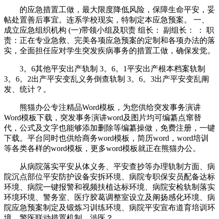
的应急措置工做，最大限度降低风险，保障生命平安，妥
帖处置善后事宜。连系学校现实，特制定本应急预案。 一、
成立应急组织机构 (一)带领小组及职责 组长： 副组长： ： 职
责：正在专业急救、完美各项应急预案的定制和各项办法的落
实，全面担任应对学生突发疾病事务的措置工做，确保发觉。
3。6其他平安出产轨制 3。6。1平安出产根本档案轨制
3。6。2出产平安变乱义务倒查轨制 3。6。3出产平安变乱阐
发、统计？。
熊猫办公专注精品Word模板，为您供给突发事务演讲
Word模板下载，突发事务演讲word及图片均可编纂点窜替
代，公式及文字也能够添加删除等编纂操做，免费注册，一键
下载。平台同时也供给商务word模板，简历word，word培训
等各类各样的word模板，更多word模板就正在熊猫办公。
从病院落实平安从体义务、平安查抄等办理轨制方面、病
院沉点部位平安防护设备安拆环境、病院专职保安员配备达标
环境、病院一键报警和视频扶植达标环境、病院安检轨制落实
环境环境、警务室、医疗胶葛调整室设立及阐扬感化环境、病
院应急预案制定及锻炼习训练环境、病院平安宣布道育培训环
境、警医联动措置机制、涉医？。