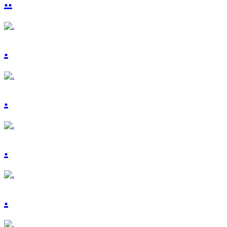
..
.
.
.
.