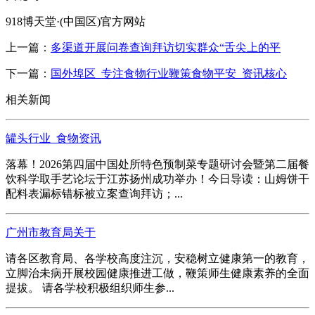
918博天堂·(中国区)官方网站
上一篇：
多渠道开展问卷查询拜访切实群众“舌尖上的平
下一篇：
国外埠区_专注食物行业鞭策食物平安_资讯核心
相关新闻
罐头行业_食物资讯
落幕！2026第四届中国处所特色预制菜专题研讨会暨第二届餐
饮科学取手艺论坛于江苏扬州成功举办！今日导读：山姆饼干
配料表漏标错标被立案查询拜访；...
广州市教育局关于
请各区教育局、各学校高度注沉，安稳树立健康第一的教育，
立脚治未病开展校园健康推进工做，鞭策师生健康素养的全面
提拔。 请各学校积极组织师生参...