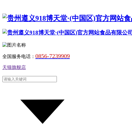
0856-7239909
全国服务电话：
天猫旗舰店