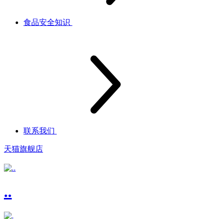
食品安全知识
联系我们
天猫旗舰店
..