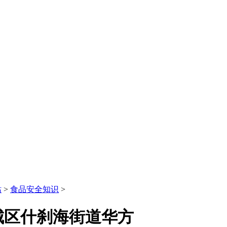
站
>
食品安全知识
>
城区什刹海街道华方