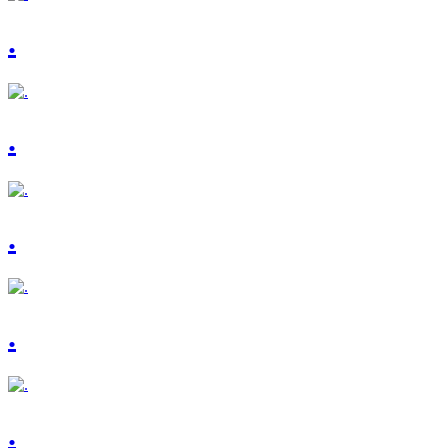
.
.
.
.
.