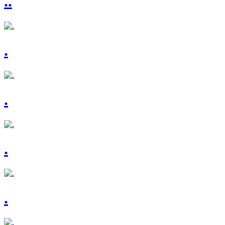
..
.
.
.
.