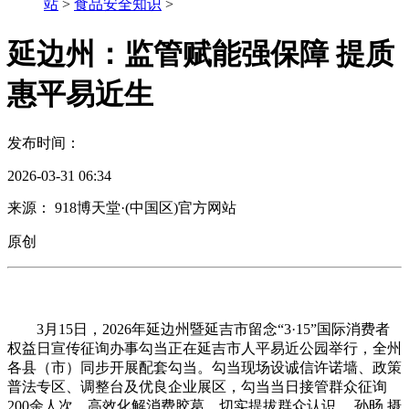
站
>
食品安全知识
>
延边州：监管赋能强保障 提质
惠平易近生
发布时间：
2026-03-31 06:34
来源： 918博天堂·(中国区)官方网站
原创
3月15日，2026年延边州暨延吉市留念“3·15”国际消费者
权益日宣传征询办事勾当正在延吉市人平易近公园举行，全州
各县（市）同步开展配套勾当。勾当现场设诚信许诺墙、政策
普法专区、调整台及优良企业展区，勾当当日接管群众征询
200余人次，高效化解消费胶葛，切实提拔群众认识。 孙旸 摄