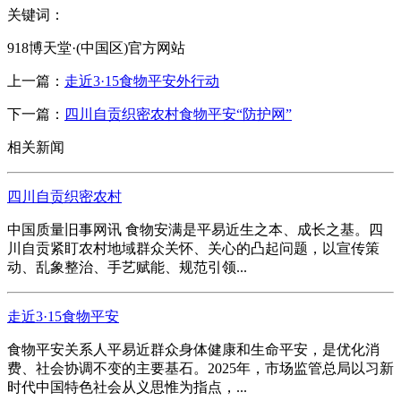
关键词：
918博天堂·(中国区)官方网站
上一篇：
走近3·15食物平安外行动
下一篇：
四川自贡织密农村食物平安“防护网”
相关新闻
四川自贡织密农村
中国质量旧事网讯 食物安满是平易近生之本、成长之基。四
川自贡紧盯农村地域群众关怀、关心的凸起问题，以宣传策
动、乱象整治、手艺赋能、规范引领...
走近3·15食物平安
食物平安关系人平易近群众身体健康和生命平安，是优化消
费、社会协调不变的主要基石。2025年，市场监管总局以习新
时代中国特色社会从义思惟为指点，...