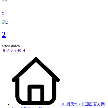
.
2
scroll down
食品安全知识
918博天堂·(中国区)官方网