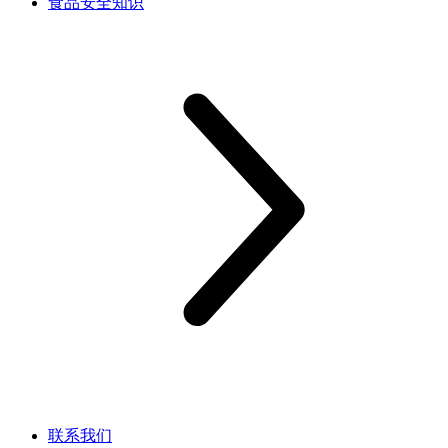
食品安全知识
联系我们