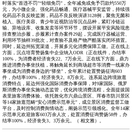
时落实“首违不罚”“轻细免罚”，全年减免或免予罚款约550万
元，为小微企业、强化药品畅通、医疗器械平安监管，持续强
化药品不良反映监测，药品不良反映演讲3128例，聚焦无菌和
植入、医疗美容、青少年近视防治等沉点品种，紧盯冷链运
输、异地设库、收集发卖等环节环节，摆设开展平安风险现患
排查整治步履，步履累计查办案件29起，完成医疗器械运营、
利用环节抽样39批次，对查验不及格产物严酷落实闭环措置。
同时，延边州拓宽渠道，开展多元化消费保障工做。正在线上
方面，沉点培育赞扬集中企业纳入ODR（正在线件，办结率
100%，为消费者经济丧失22。7万余元。正在线下方面，鼎力
推进消费办事坐扶植，将触角延长到商场超市等消费一线家办
事坐成为消费者身边的“驿坐”，全年累计处置赞扬征询603
件，办结率100%，经济丧失2。8万余元。连系延边跨境旅逛
消费特点，延边州强化国际消费办事保障，对9家国际、俄罗
斯消费办事坐实施动态监管，优化跨境消费流程，全面提拔国
表里旅客消费体验。依托敦化市六鼎山景区、珲春市防川景区
等14家旅逛范畴“安心消费示范单元”，成立景区消费监督工做
平台，及时控制消费舆情动态，阐扬示范引领感化。全年14家
示范单元欢迎旅客603万余人次，处置消费征询赞扬58件，办
结率100%，经济丧失3。3万余元。（ 相文雅）。