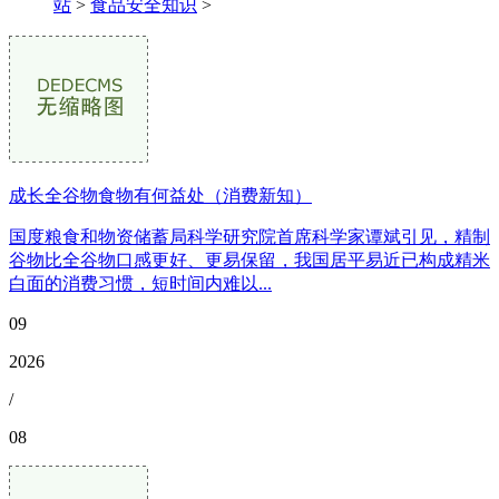
站
>
食品安全知识
>
成长全谷物食物有何益处（消费新知）
国度粮食和物资储蓄局科学研究院首席科学家谭斌引见，精制
谷物比全谷物口感更好、更易保留，我国居平易近已构成精米
白面的消费习惯，短时间内难以...
09
2026
/
08