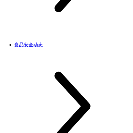
食品安全动态