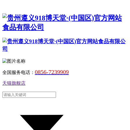
0856-7239909
全国服务电话：
天猫旗舰店