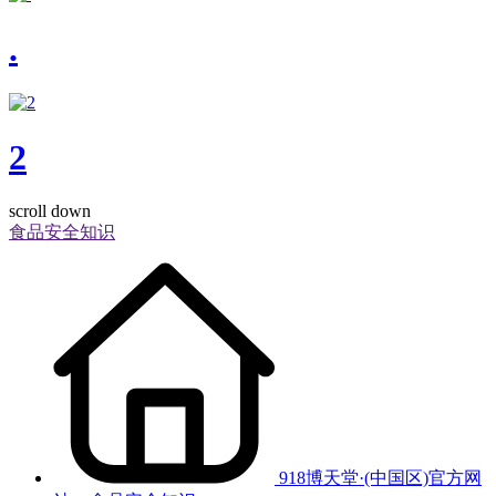
.
2
scroll down
食品安全知识
918博天堂·(中国区)官方网