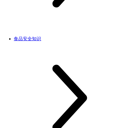
食品安全知识