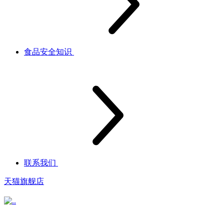
食品安全知识
联系我们
天猫旗舰店