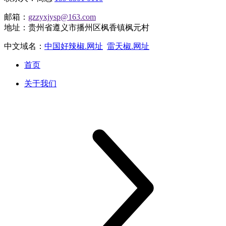
邮箱：
gzzyxjysp@163.com
地址：贵州省遵义市播州区枫香镇枫元村
中文域名：
中国好辣椒.网址
雷天椒.网址
首页
关于我们