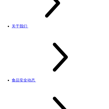
关于我们
食品安全动态