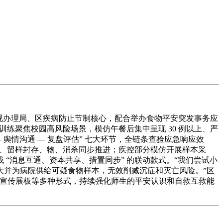
监视办理局、区疾病防止节制核心，配合举办食物平安突发事务应
训练聚焦校园高风险场景，模仿午餐后集中呈现 30 例以上、严
— 舆情沟通 — 复盘评估” 七大环节，全链条查验应急响应效
控、留样封存、物、消杀同步推进；疾控部分模仿开展样本采
“消息互通、资本共享、措置同步” 的联动款式。“我们尝试小
大并为病院供给可疑食物样本，无效削减沉症和灭亡风险。”区
、宣传展板等多种形式，持续强化师生的平安认识和自救互救能