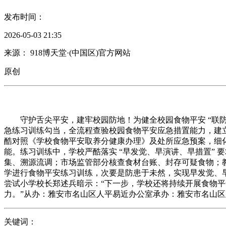
发布时间：
2026-05-03 21:35
来源： 918博天堂·(中国区)官方网站
原创
守护舌尖平安，建牢校园防地！为健全校园食物平安 “联防联
急练习训练勾当，全流程查验校园食物平安应急措置能力，建立 
酷对照《学校食物平安取养分健康办理》及处所应急预案，细化“事务
能。练习训练中，学校严酷落实 “早发觉、早演讲、早措置”
集、溯源流调；市场监管部分核查食材台账、封存可疑食物；教
学进行食物平安练习训练，次要是防患于未然，实现早发觉、
尝试小学校长郑述兵暗示：“下一步，学校还将持续开展食物
力。”从办：雅安市名山区人平易近办公室承办：雅安市名山
关键词：