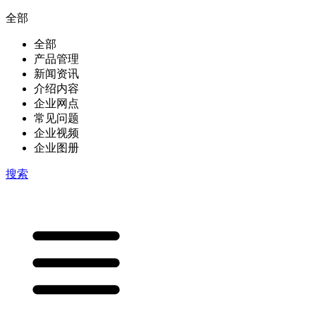
全部
全部
产品管理
新闻资讯
介绍内容
企业网点
常见问题
企业视频
企业图册
搜索