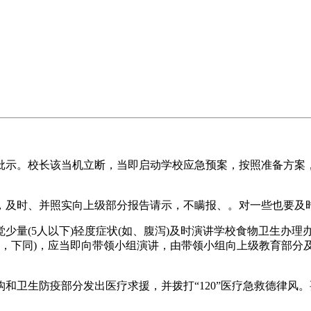
示。校长该当机立断，当即启动学校应急预案，按照准备方案，
及时、并照实向上级部分报告请示，不瞒报、。对一些也要及
(5人以下)轻度症状(如、腹泻)及时演讲学校食物卫生办理
境，下同)，应当即向带领小组演讲，由带领小组向上级教育部分
卫生防疫部分发出医疗求援，并拨打“120”医疗急救德律风