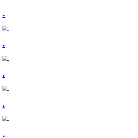
.
.
.
.
.