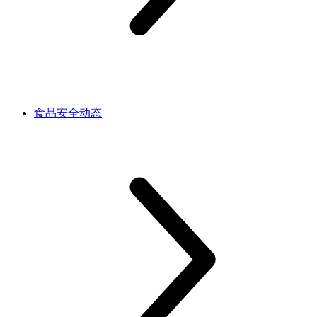
食品安全动态