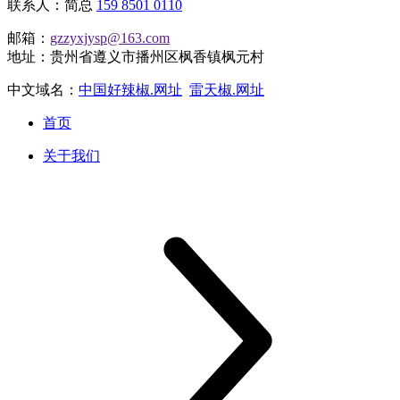
联系人：简总
159 8501 0110
邮箱：
gzzyxjysp@163.com
地址：贵州省遵义市播州区枫香镇枫元村
中文域名：
中国好辣椒.网址
雷天椒.网址
首页
关于我们