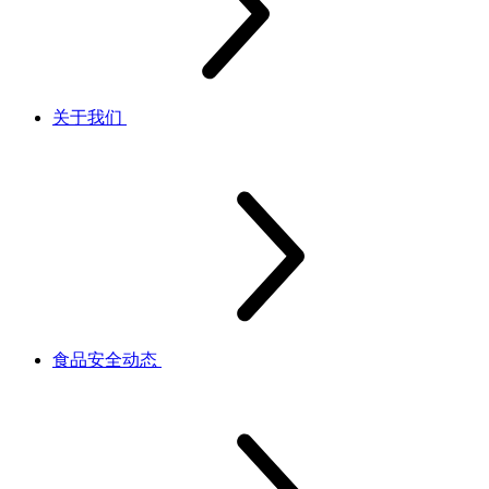
关于我们
食品安全动态