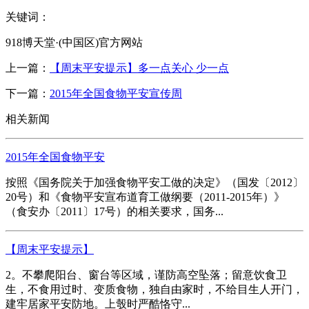
关键词：
918博天堂·(中国区)官方网站
上一篇：
【周末平安提示】多一点关心 少一点
下一篇：
2015年全国食物平安宣传周
相关新闻
2015年全国食物平安
按照《国务院关于加强食物平安工做的决定》（国发〔2012〕
20号）和《食物平安宣布道育工做纲要（2011-2015年）》
（食安办〔2011〕17号）的相关要求，国务...
【周末平安提示】
2。不攀爬阳台、窗台等区域，谨防高空坠落；留意饮食卫
生，不食用过时、变质食物，独自由家时，不给目生人开门，
建牢居家平安防地。上彀时严酷恪守...