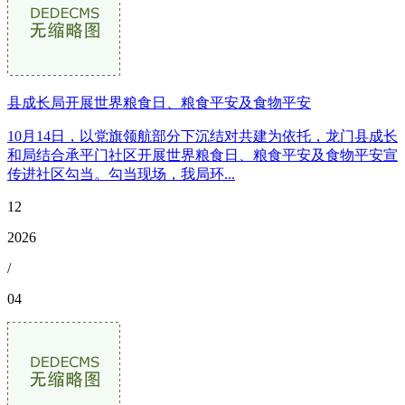
县成长局开展世界粮食日、粮食平安及食物平安
10月14日，以党旗领航部分下沉结对共建为依托，龙门县成长
和局结合承平门社区开展世界粮食日、粮食平安及食物平安宣
传进社区勾当。勾当现场，我局环...
12
2026
/
04