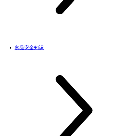
食品安全知识