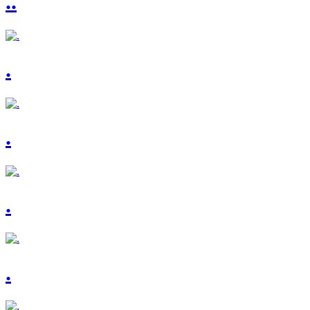
..
.
.
.
.