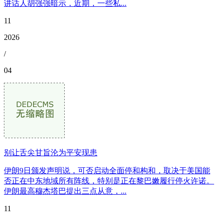
讲话人胡强强暗示，近期，一些私...
11
2026
/
04
别让舌尖甘旨沦为平安现患
伊朗9日颁发声明说，可否启动全面停和构和，取决于美国能
否正在中东地域所有阵线，特别是正在黎巴嫩履行停火许诺。
伊朗最高穆杰塔巴提出三点从意，...
11